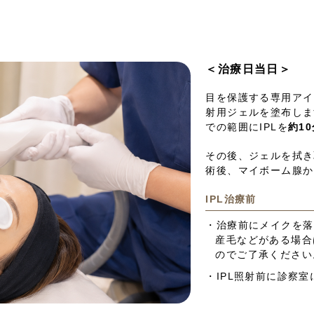
＜治療日当日＞
目を保護する専用アイ
射用ジェルを塗布しま
での範囲にIPLを
約1
その後、ジェルを拭き
術後、マイボーム腺か
IPL治療前
・治療前にメイクを落
産毛などがある場合
のでご了承ください
・IPL照射前に診察