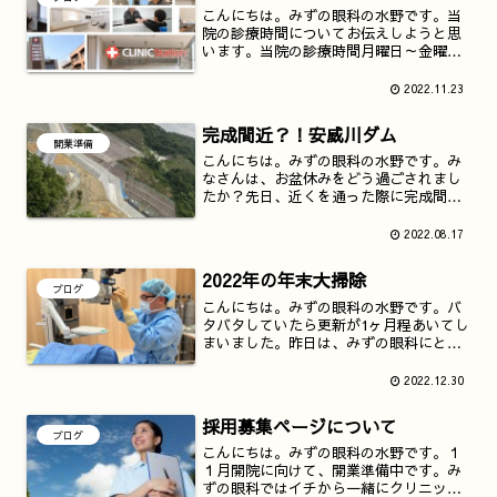
こんにちは。みずの眼科の水野です。当
院の診療時間についてお伝えしようと思
います。当院の診療時間月曜日～金曜
日 午前診 9時～12時半 午後
診 16時～19時土曜日 午前
2022.11.23
診 9時～13時月曜日～土曜日 14時
～16時 手術・...
完成間近？！安威川ダム
開業準備
こんにちは。みずの眼科の水野です。み
なさんは、お盆休みをどう過ごされまし
たか？先日、近くを通った際に完成間近
という安威川ダムをみてきました。僕が
まだ小学生だった３０年以上も前からは
2022.08.17
じまった安威川ダム建設計画ですが、も
う完成しそうですね。写真...
2022年の年末大掃除
ブログ
こんにちは。みずの眼科の水野です。バ
タバタしていたら更新が1ヶ月程あいてし
まいました。昨日は、みずの眼科にとっ
ての初めての仕事納めの日でした。診療
後にはみんなで初めての大掃除をしまし
2022.12.30
た。写真を撮り忘れていたので、掃除後
の写真を撮りました。(...
採用募集ページについて
ブログ
こんにちは。みずの眼科の水野です。１
１月開院に向けて、開業準備中です。み
ずの眼科ではイチから一緒にクリニック