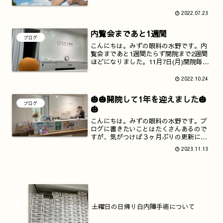
をつくってくれるオープニングスタッフ
を募集しています。（１）看護師（正看
2022.07.23
護師・准看護師）（２）視能訓練士
（３）医療事務・検査補助・O...
内覧会まであと1週間
ブログ
こんにちは。みずの眼科の水野です。内
覧会まであと1週間たらず開院まで2週間
ほどになりました。11月7日(月)開院毎
日、準備に追われて日々の記憶がないほ
どバタバタとしております。阪急茨木市
2022.10.24
駅前にある大橋眼科の大橋先生がお花を
当院まで持って足を...
🎃🎃開院して1年を迎えました🎃
ブログ
🎃
こんにちは。みずの眼科の水野です。ブ
ログに書きたいことはたくさんあるので
すが、気がつけば３ヶ月ぶりの更新にな
ってしまいました。みずの眼科がJR茨木
2023.11.13
駅前に開院して1年が経ちました🎉🎉🎉今
年のハロウィンにはミニチョコ🍫を入れ
たかぼちゃおばけ🎃を...
土曜日の日帰り白内障手術について