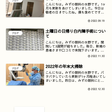
ブログ
こんにちは。みずの眼科の水野です。1ヶ
月も更新をあけてしまいました。今日は
敬老の日👵でしたね。僕も含めてです
が、コロナ禍で高齢のおじいちゃんおば
あちゃんに会えない人も多いことと思い
2022.09.19
ます。僕には早くに亡くした祖父がいま
す。昭和時代にはまだ珍し...
土曜日の日帰り白内障手術につい
ブログ
て
こんにちは。みずの眼科の水野です。開
院して3週間が経ちました。毎日、新規の
患者さまや口コミで来院下さいます。な
かには、9月まで勤務していた松下記念病
2022.11.30
院の通院されていた患者さまから聞いた
と口コミで寝屋川市からも来院いただく
2022年の年末大掃除
こともあります。来院...
ブログ
こんにちは。みずの眼科の水野です。バ
タバタしていたら更新が1ヶ月程あいてし
まいました。昨日は、みずの眼科にとっ
ての初めての仕事納めの日でした。診療
後にはみんなで初めての大掃除をしまし
2022.12.30
た。写真を撮り忘れていたので、掃除後
の写真を撮りました。(...