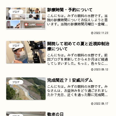
診療時間・予約について
ブログ
こんにちは。みずの眼科の水野です。当
院の診療時間についてお伝えしようと思
います。当院の診療時間月曜日～金曜
日 午前診 9時～12時半 午後
診 16時～19時土曜日 午前
2022.11.23
診 9時～13時月曜日～土曜日 14時
～16時 手術・...
開院して初めての夏と近視抑制治
ブログ
療について
こんにちは。みずの眼科の水野です。前
回ブログを更新してから４か月ほど経過
してしまいました。もっと、色々なこと
を発信したいと思いながらあっという間
2023.08.12
に時間が過ぎてしまいました。さて、JR
茨木駅の駅前にみずの眼科が開院してか
完成間近？！安威川ダム
らちょうど９ヶ月が経過...
ブログ
こんにちは。みずの眼科の水野です。み
なさんは、お盆休みをどう過ごされまし
たか？先日、近くを通った際に完成間近
という安威川ダムをみてきました。僕が
まだ小学生だった３０年以上も前からは
2022.08.17
じまった安威川ダム建設計画ですが、も
う完成しそうですね。写真...
敬老の日