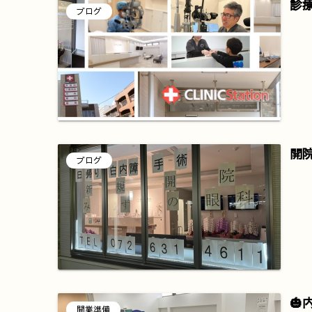
診
ブログ
開
ブログ
🎃
開業準備